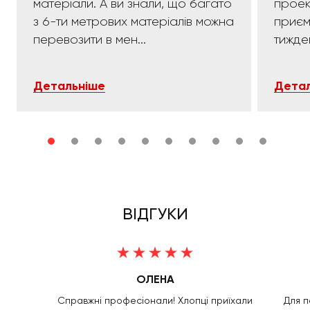
матеріали. А ви знали, що багато
проек
з 6-ти метрових матеріалів можна
приємних:)). 
перевозити в мен...
тижде
Детальніше
Детал
ВІДГУКИ
ОЛЕНА
Справжні професіонали! Хлопці приїхали
Для п