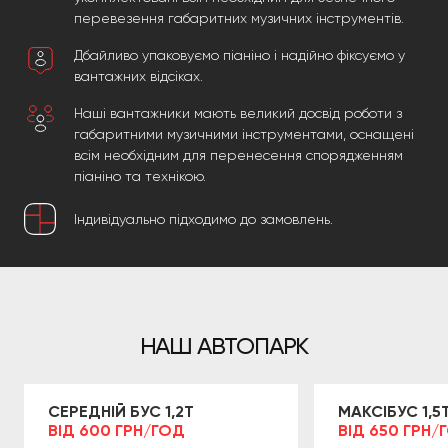
перевезення габаритних музичних інструментів.
Дбайливо упаковуємо піаніно і надійно фіксуємо у
вантажних відсіках.
Наші вантажники мають великий досвід роботи з
габаритними музичними інструментами, оснащені
всім необхідним для перенесення спорядженням
піаніно та технікою.
Індивідуально підходимо до замовлень.
НАШ АВТОПАРК
СЕРЕДНІЙ БУС 1,2Т
МАКСІБУС 1,5
ВІД 600 ГРН/ГОД
ВІД 650 ГРН/