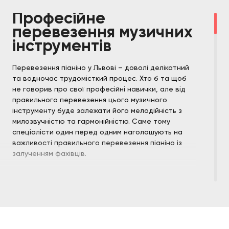
Професійне
перевезення музичних
інструментів
Перевезення піаніно у Львові – доволі делікатний
та водночас трудомісткий процес. Хто б та щоб
не говорив про свої професійні навички, але від
правильного перевезення цього музичного
інструменту буде залежати його мелодійність з
милозвучністю та гармонійністю. Саме тому
спеціалісти один перед одним наголошують на
важливості правильного перевезення піаніно із
залученням фахівців.
Тобто якщо у людини відсутні потрібні навички,
спеціальне обладнання, містке авто і надійне
пакування, варто довіряти цю роботу
професійним вантажникам з досвідом
. Наприклад,
це можуть бути вантажники нашої компанії. Наші
професійні та міцні хлопці готові виконати всі