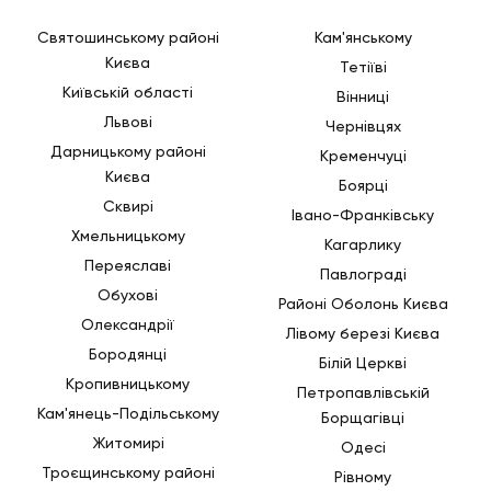
Святошинському районі
Кам'янському
Києва
Тетіїві
Київській області
Вінниці
Львові
Чернівцях
Дарницькому районі
Кременчуці
Києва
Боярці
Сквирі
Івано-Франківську
Хмельницькому
Кагарлику
Переяславі
Павлограді
Обухові
Районі Оболонь Києва
Олександрії
Лівому березі Києва
Бородянці
Білій Церкві
Кропивницькому
Петропавлівській
Кам'янець-Подільському
Борщагівці
Житомирі
Одесі
Троєщинському районі
Рівному