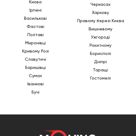
Києва
Черкасах
Ірпені
Харкову
Василькові
Правому березі Києва
Фастові
Вишневому
Полтаві
Ужгороді
Миронівці
Рокитному
Кривому Розі
Борисполі
Славутичі
Дніпрі
Баришівці
Таращі
Сумах
Гостомелі
Іванкові
Бучі