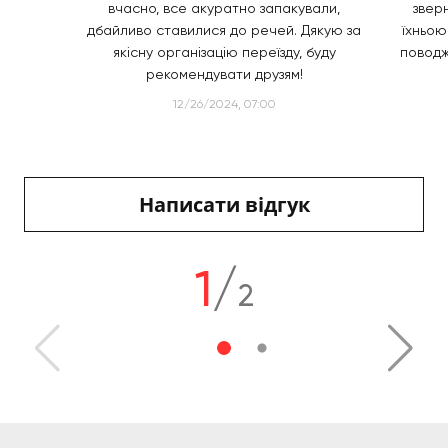
вчасно, все акуратно запакували,
звер
дбайливо ставилися до речей. Дякую за
їхньо
якісну організацію переїзду, буду
поводж
рекомендувати друзям!
12/26/2024, 07:00
Написати відгук
1
/
2