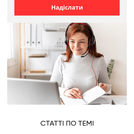
Комплексно підходимо до всіх замовлень та
Надіслати
пропонуємо клієнтам широкий перелік якісних
послуг, які можуть знадобитися кожному замовнику.
Зокрема завжди готові запропонувати
послуги з
упаковки
(маємо в асортименті великий перелік
якісних пакувальних матеріалів), професійних
вантажників, які зможуть провести:
запакування;
демонтаж та монтаж;
винесення та завантаження авто;
а також перелік інших послуг.
Якщо ви хочете аби ваші музичні інструменти були
максимально обережно та оперативно
доставлені у потрібне вам місце, обов'язково
довіртеся нам. Забезпечимо найкращий мувінг та
збереження функціонування і звучання музичного
інструменту після його транспортування. Для
цього маємо за плечима багаторічний досвід та
всю необхідну базу: машини, пакувальні
СТАТТІ ПО ТЕМІ
матеріали, гідроборти та ін.