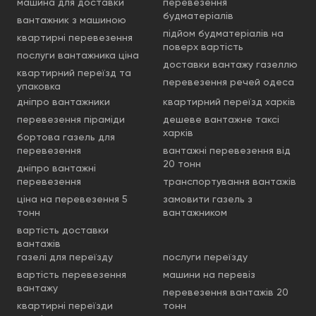
машина для доставки
перевезення
будматеріалів
вантажник з машиною
підйом будматеріалів на
квартирні перевезення
поверх вартість
послуги вантажника ціна
доставки вантажу газеллю
квартирний переїзд та
перевезення речей одеса
упаковка
дніпро вантажники
квартирний переїзд харків
перевезення піраміди
дешеве вантажне таксі
харків
бортова газель для
перевезення
вантажні перевезення від
20 тонн
дніпро вантажні
перевезення
транспортування вантажів
ціна на перевезення 5
замовити газель з
тонн
вантажником
вартість доставки
вантажів
газелі для переїзду
послуги переїзду
вартість перевезення
машини на перевіз
вантажу
перевезення вантажів 20
квартирні переїзди
тонн